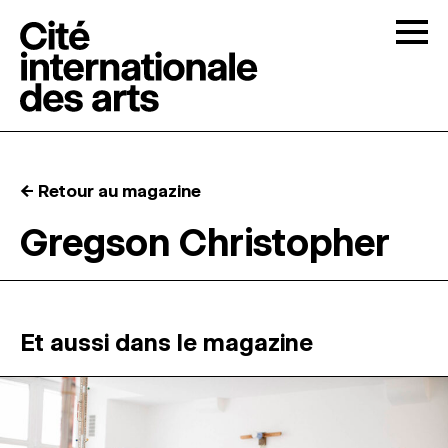
Skip to content
Togg
APPELS À CANDIDATURES
← Retour au magazine
LA CITÉ
↓
Gregson Christopher
RÉSIDENCES
↓
ATELIERS OUVERTS
Et aussi dans le magazine
PROGRAMMATION