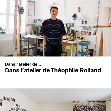
MAGAZINE
ESPACES DE PRATIQUE ARTISTIQUE
↓
Recherche
Connexion
↓
Dans l'atelier de...
Dans l’atelier de Théophile Rolland