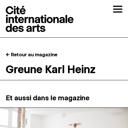
Skip to content
Togg
APPELS À CANDIDATURES
← Retour au magazine
LA CITÉ
↓
Greune Karl Heinz
RÉSIDENCES
↓
ATELIERS OUVERTS
Et aussi dans le magazine
PROGRAMMATION