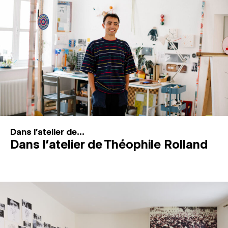
MAGAZINE
ESPACES DE PRATIQUE ARTISTIQUE
↓
Recherche
Connexion
↓
Dans l'atelier de...
Dans l’atelier de Théophile Rolland