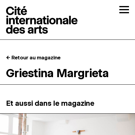
Skip to content
Togg
APPELS À CANDIDATURES
← Retour au magazine
LA CITÉ
↓
Griestina Margrieta
RÉSIDENCES
↓
ATELIERS OUVERTS
Et aussi dans le magazine
PROGRAMMATION