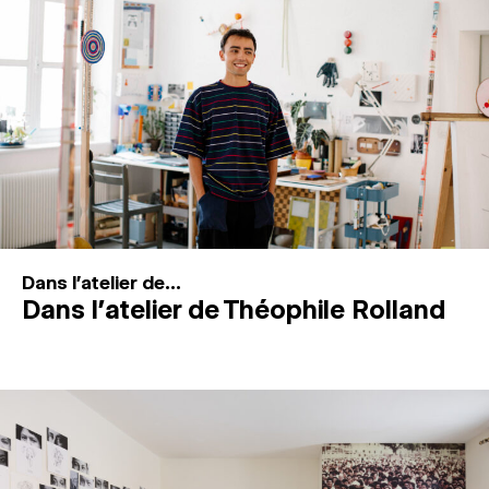
MAGAZINE
ESPACES DE PRATIQUE ARTISTIQUE
↓
Recherche
Connexion
↓
Dans l'atelier de...
Dans l’atelier de Théophile Rolland