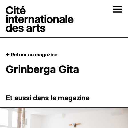
Skip to content
Togg
APPELS À CANDIDATURES
← Retour au magazine
LA CITÉ
↓
Grinberga Gita
RÉSIDENCES
↓
ATELIERS OUVERTS
Et aussi dans le magazine
PROGRAMMATION