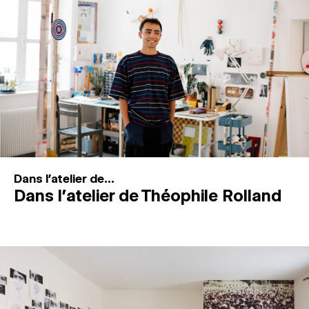
MAGAZINE
ESPACES DE PRATIQUE ARTISTIQUE
↓
Recherche
Connexion
↓
Dans l'atelier de...
Dans l’atelier de Théophile Rolland