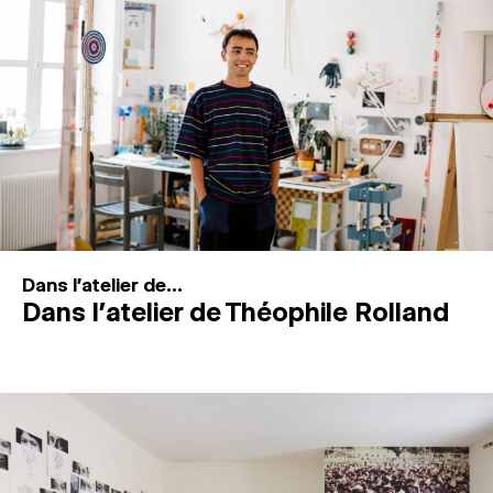
MAGAZINE
ESPACES DE PRATIQUE ARTISTIQUE
↓
Recherche
Connexion
↓
Dans l'atelier de...
Dans l’atelier de Théophile Rolland