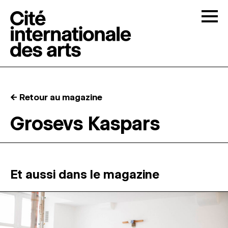
Skip to content
Togg
APPELS À CANDIDATURES
← Retour au magazine
LA CITÉ
↓
Grosevs Kaspars
RÉSIDENCES
↓
ATELIERS OUVERTS
Et aussi dans le magazine
PROGRAMMATION