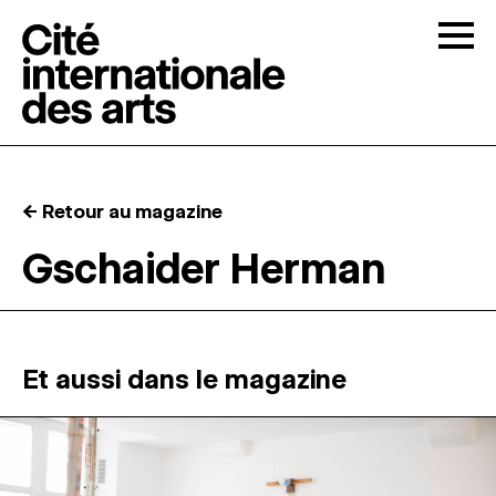
Skip to content
Togg
APPELS À CANDIDATURES
← Retour au magazine
LA CITÉ
↓
Gschaider Herman
RÉSIDENCES
↓
ATELIERS OUVERTS
Et aussi dans le magazine
PROGRAMMATION