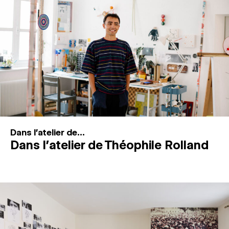
MAGAZINE
ESPACES DE PRATIQUE ARTISTIQUE
↓
Recherche
Connexion
↓
Dans l'atelier de...
Dans l’atelier de Théophile Rolland