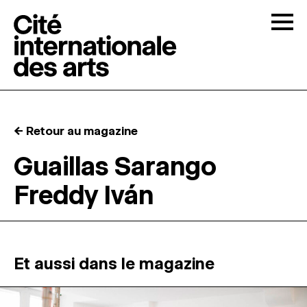
Skip to content
Togg
APPELS À CANDIDATURES
← Retour au magazine
LA CITÉ
↓
Guaillas Sarango
Freddy Iván
RÉSIDENCES
↓
ATELIERS OUVERTS
Et aussi dans le magazine
PROGRAMMATION