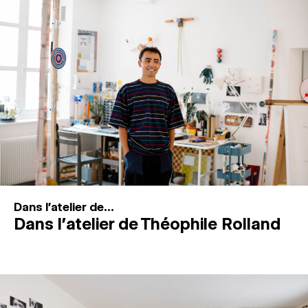
MAGAZINE
ESPACES DE PRATIQUE ARTISTIQUE
↓
Recherche
Connexion
↓
Dans l'atelier de...
Dans l’atelier de Théophile Rolland