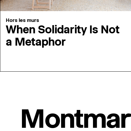
Hors les murs
When Solidarity Is Not
a Metaphor
Montmar