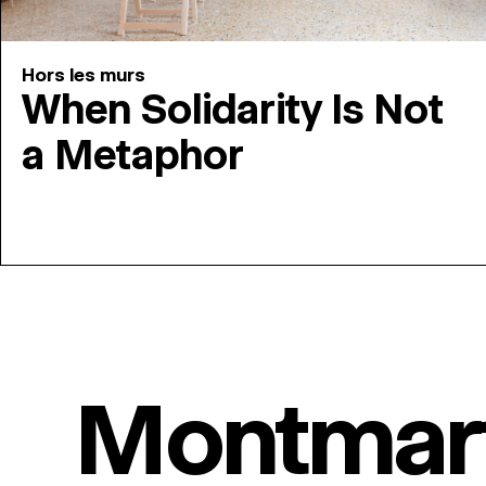
Hors les murs
When Solidarity Is Not
a Metaphor
Montmar