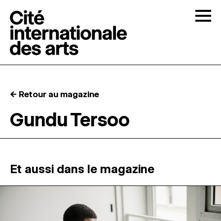
Skip to content
Togg
APPELS À CANDIDATURES
← Retour au magazine
LA CITÉ
↓
Gundu Tersoo
RÉSIDENCES
↓
ATELIERS OUVERTS
Et aussi dans le magazine
PROGRAMMATION