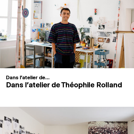
MAGAZINE
ESPACES DE PRATIQUE ARTISTIQUE
↓
Recherche
Connexion
↓
Dans l'atelier de...
Dans l’atelier de Théophile Rolland