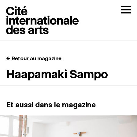
Skip to content
Togg
APPELS À CANDIDATURES
← Retour au magazine
LA CITÉ
↓
Haapamaki Sampo
RÉSIDENCES
↓
ATELIERS OUVERTS
Et aussi dans le magazine
PROGRAMMATION