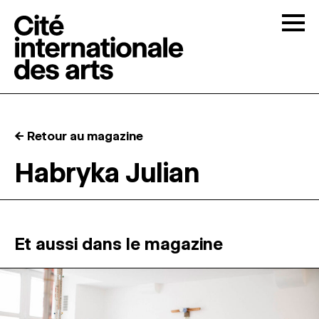
Skip to content
Togg
APPELS À CANDIDATURES
← Retour au magazine
LA CITÉ
↓
Habryka Julian
RÉSIDENCES
↓
ATELIERS OUVERTS
Et aussi dans le magazine
PROGRAMMATION