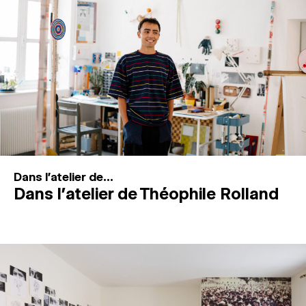
MAGAZINE
ESPACES DE PRATIQUE ARTISTIQUE
↓
Recherche
Connexion
↓
Dans l'atelier de...
Dans l’atelier de Théophile Rolland