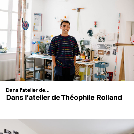
MAGAZINE
ESPACES DE PRATIQUE ARTISTIQUE
↓
Recherche
Connexion
↓
Dans l'atelier de...
Dans l’atelier de Théophile Rolland