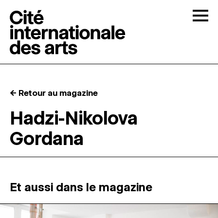
Skip to content
Togg
APPELS À CANDIDATURES
← Retour au magazine
LA CITÉ
↓
Hadzi-Nikolova
Gordana
RÉSIDENCES
↓
ATELIERS OUVERTS
Et aussi dans le magazine
PROGRAMMATION