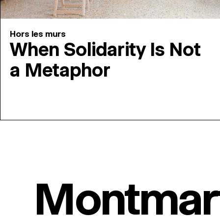
Hors les murs
When Solidarity Is Not
a Metaphor
Montmar