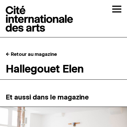
Skip to content
Togg
APPELS À CANDIDATURES
← Retour au magazine
LA CITÉ
↓
Hallegouet Elen
RÉSIDENCES
↓
ATELIERS OUVERTS
Et aussi dans le magazine
PROGRAMMATION