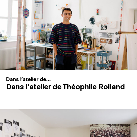
MAGAZINE
ESPACES DE PRATIQUE ARTISTIQUE
↓
Recherche
Connexion
↓
Dans l'atelier de...
Dans l’atelier de Théophile Rolland