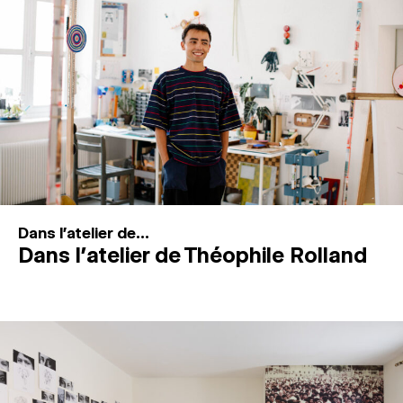
MAGAZINE
ESPACES DE PRATIQUE ARTISTIQUE
↓
Recherche
Connexion
↓
Dans l'atelier de...
Dans l’atelier de Théophile Rolland