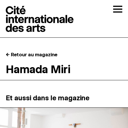
Skip to content
Togg
APPELS À CANDIDATURES
← Retour au magazine
LA CITÉ
↓
Hamada Miri
RÉSIDENCES
↓
ATELIERS OUVERTS
Et aussi dans le magazine
PROGRAMMATION