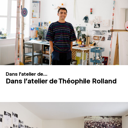
MAGAZINE
ESPACES DE PRATIQUE ARTISTIQUE
↓
Recherche
Connexion
↓
Dans l'atelier de...
Dans l’atelier de Théophile Rolland