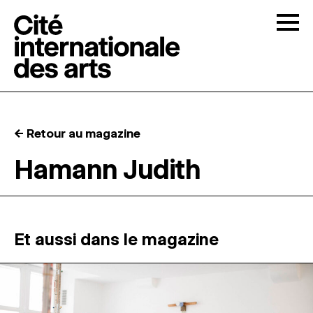
Skip to content
Togg
APPELS À CANDIDATURES
← Retour au magazine
LA CITÉ
↓
Hamann Judith
RÉSIDENCES
↓
ATELIERS OUVERTS
Et aussi dans le magazine
PROGRAMMATION