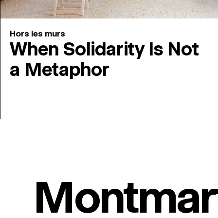
Hors les murs
When Solidarity Is Not
a Metaphor
Montmar