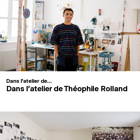
MAGAZINE
ESPACES DE PRATIQUE ARTISTIQUE
↓
Recherche
Connexion
↓
Dans l'atelier de...
Dans l’atelier de Théophile Rolland