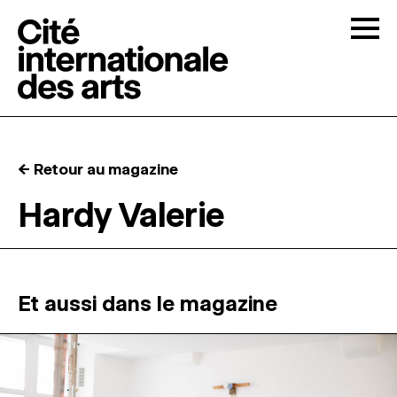
Skip to content
Togg
APPELS À CANDIDATURES
← Retour au magazine
LA CITÉ
↓
Hardy Valerie
RÉSIDENCES
↓
ATELIERS OUVERTS
Et aussi dans le magazine
PROGRAMMATION