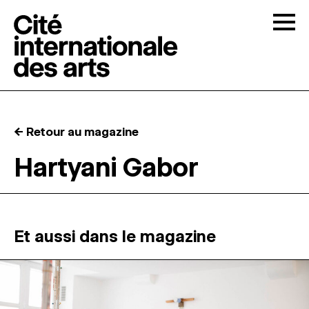
Skip to content
Togg
APPELS À CANDIDATURES
← Retour au magazine
LA CITÉ
↓
Hartyani Gabor
RÉSIDENCES
↓
ATELIERS OUVERTS
Et aussi dans le magazine
PROGRAMMATION