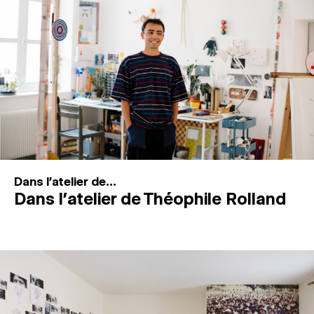
MAGAZINE
ESPACES DE PRATIQUE ARTISTIQUE
↓
Recherche
Connexion
↓
Dans l'atelier de...
Dans l’atelier de Théophile Rolland