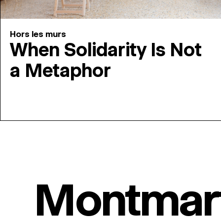
Hors les murs
When Solidarity Is Not
a Metaphor
Montmar