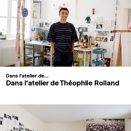
MAGAZINE
ESPACES DE PRATIQUE ARTISTIQUE
↓
Recherche
Connexion
↓
Dans l'atelier de...
Dans l’atelier de Théophile Rolland