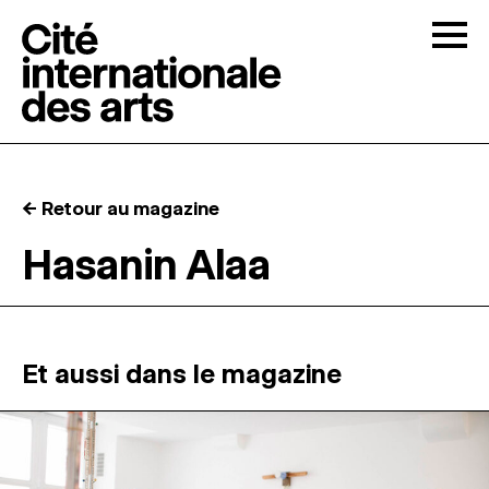
Skip to content
Togg
APPELS À CANDIDATURES
← Retour au magazine
LA CITÉ
↓
Hasanin Alaa
RÉSIDENCES
↓
ATELIERS OUVERTS
Et aussi dans le magazine
PROGRAMMATION