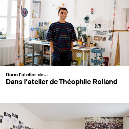
MAGAZINE
ESPACES DE PRATIQUE ARTISTIQUE
↓
Recherche
Connexion
↓
Dans l'atelier de...
Dans l’atelier de Théophile Rolland