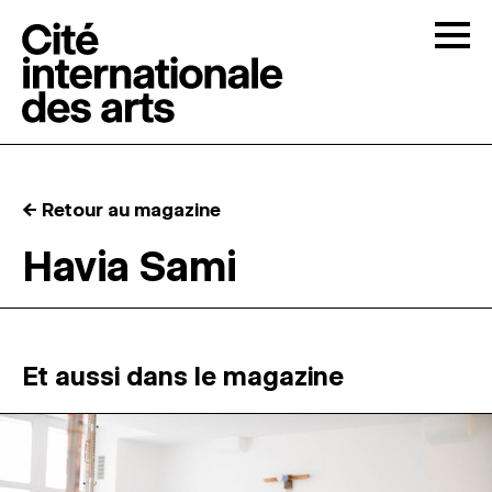
Skip to content
Togg
APPELS À CANDIDATURES
← Retour au magazine
LA CITÉ
↓
Havia Sami
RÉSIDENCES
↓
ATELIERS OUVERTS
Et aussi dans le magazine
PROGRAMMATION