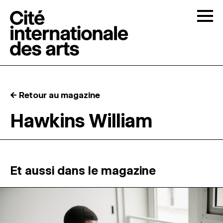
Skip to content
Togg
APPELS À CANDIDATURES
← Retour au magazine
LA CITÉ
↓
Hawkins William
RÉSIDENCES
↓
ATELIERS OUVERTS
Et aussi dans le magazine
PROGRAMMATION