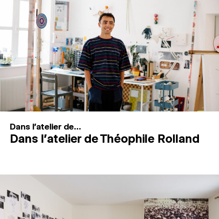
MAGAZINE
ESPACES DE PRATIQUE ARTISTIQUE
↓
Recherche
Connexion
↓
Dans l'atelier de...
Dans l’atelier de Théophile Rolland