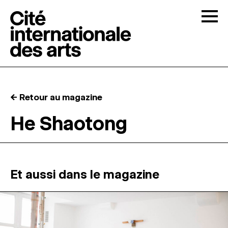
Skip to content
Togg
APPELS À CANDIDATURES
← Retour au magazine
LA CITÉ
↓
He Shaotong
RÉSIDENCES
↓
ATELIERS OUVERTS
Et aussi dans le magazine
PROGRAMMATION