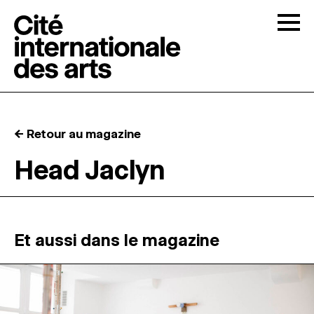
Skip to content
Togg
APPELS À CANDIDATURES
← Retour au magazine
LA CITÉ
↓
Head Jaclyn
RÉSIDENCES
↓
ATELIERS OUVERTS
Et aussi dans le magazine
PROGRAMMATION