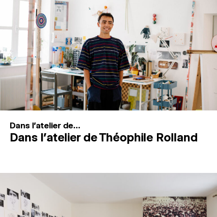
MAGAZINE
ESPACES DE PRATIQUE ARTISTIQUE
↓
Recherche
Connexion
↓
Dans l'atelier de...
Dans l’atelier de Théophile Rolland