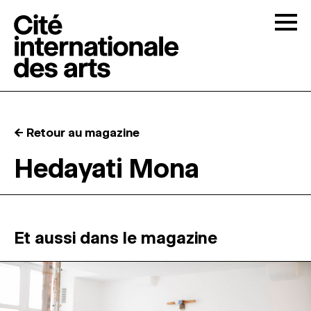
Skip to content
Togg
APPELS À CANDIDATURES
← Retour au magazine
LA CITÉ
↓
Hedayati Mona
RÉSIDENCES
↓
ATELIERS OUVERTS
Et aussi dans le magazine
PROGRAMMATION