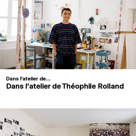
MAGAZINE
ESPACES DE PRATIQUE ARTISTIQUE
↓
Recherche
Connexion
↓
Dans l'atelier de...
Dans l’atelier de Théophile Rolland