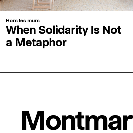
Hors les murs
When Solidarity Is Not
a Metaphor
Montmar