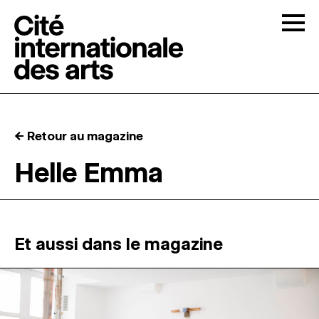
Skip to content
Togg
APPELS À CANDIDATURES
← Retour au magazine
LA CITÉ
↓
Helle Emma
RÉSIDENCES
↓
ATELIERS OUVERTS
Et aussi dans le magazine
PROGRAMMATION