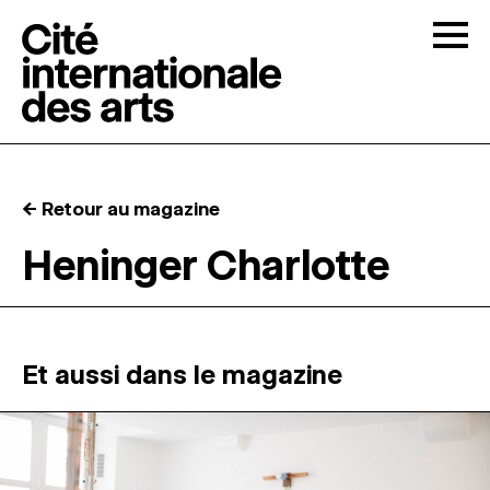
Skip to content
Togg
APPELS À CANDIDATURES
← Retour au magazine
LA CITÉ
↓
Heninger Charlotte
RÉSIDENCES
↓
ATELIERS OUVERTS
Et aussi dans le magazine
PROGRAMMATION