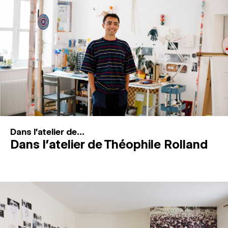
MAGAZINE
ESPACES DE PRATIQUE ARTISTIQUE
↓
Recherche
Connexion
↓
Dans l'atelier de...
Dans l’atelier de Théophile Rolland