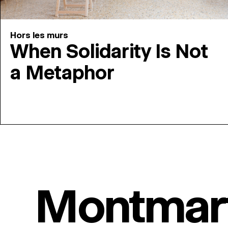
Hors les murs
When Solidarity Is Not
a Metaphor
Montmar