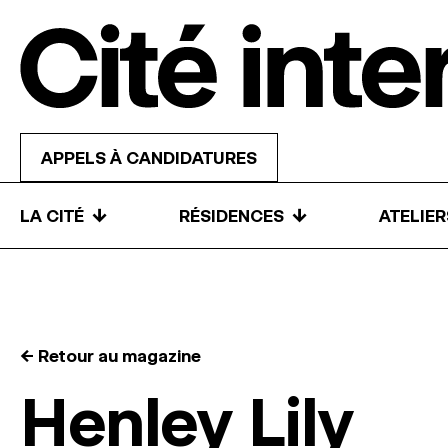
Skip to content
APPELS À CANDIDATURES
↓
↓
LA CITÉ
RÉSIDENCES
ATELIE
← Retour au magazine
Henley Lily