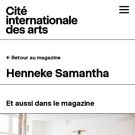
Skip to content
Togg
APPELS À CANDIDATURES
← Retour au magazine
LA CITÉ
↓
Henneke Samantha
RÉSIDENCES
↓
ATELIERS OUVERTS
Et aussi dans le magazine
PROGRAMMATION