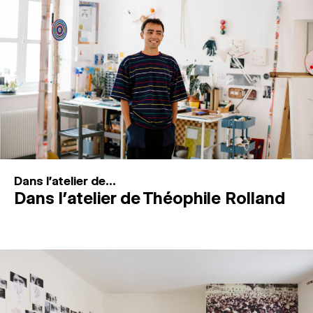
MAGAZINE
ESPACES DE PRATIQUE ARTISTIQUE
↓
Recherche
Connexion
↓
Dans l'atelier de...
Dans l’atelier de Théophile Rolland