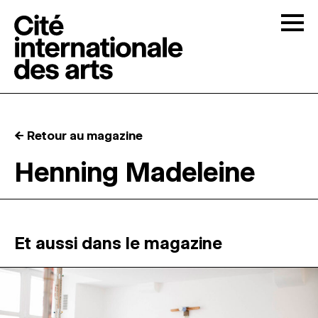
Skip to content
Togg
APPELS À CANDIDATURES
← Retour au magazine
LA CITÉ
↓
Henning Madeleine
RÉSIDENCES
↓
ATELIERS OUVERTS
Et aussi dans le magazine
PROGRAMMATION