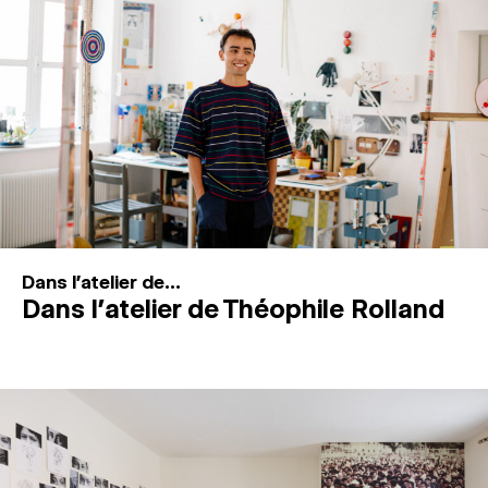
MAGAZINE
ESPACES DE PRATIQUE ARTISTIQUE
↓
Recherche
Connexion
↓
Dans l'atelier de...
Dans l’atelier de Théophile Rolland