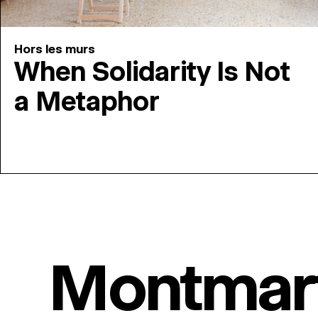
Hors les murs
When Solidarity Is Not
a Metaphor
Montmar