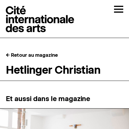
Skip to content
Togg
APPELS À CANDIDATURES
← Retour au magazine
LA CITÉ
↓
Hetlinger Christian
RÉSIDENCES
↓
ATELIERS OUVERTS
Et aussi dans le magazine
PROGRAMMATION