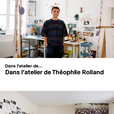
MAGAZINE
ESPACES DE PRATIQUE ARTISTIQUE
↓
Recherche
Connexion
↓
Dans l'atelier de...
Dans l’atelier de Théophile Rolland