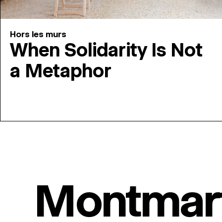
Hors les murs
When Solidarity Is Not
a Metaphor
Montmar