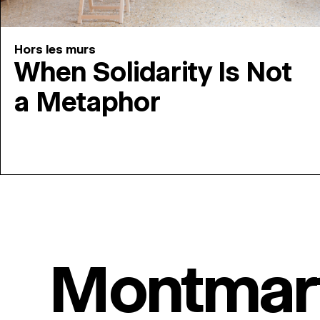
Hors les murs
When Solidarity Is Not
a Metaphor
Montmar