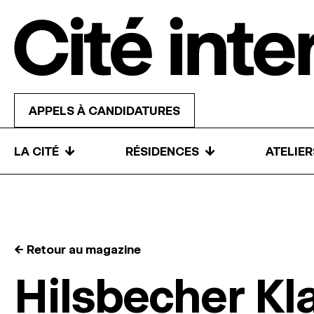
Skip to content
APPELS À CANDIDATURES
↓
↓
LA CITÉ
RÉSIDENCES
ATELIE
← Retour au magazine
Hilsbecher Kl