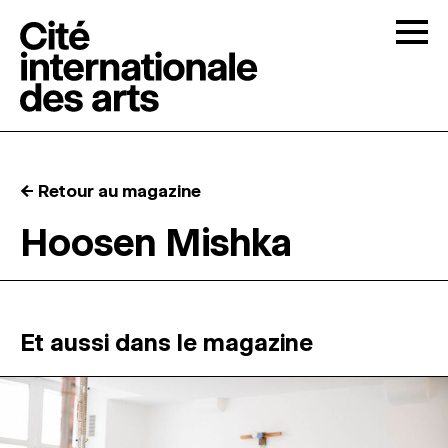
Skip to content
Togg
APPELS À CANDIDATURES
← Retour au magazine
LA CITÉ
↓
Hoosen Mishka
RÉSIDENCES
↓
ATELIERS OUVERTS
Et aussi dans le magazine
PROGRAMMATION