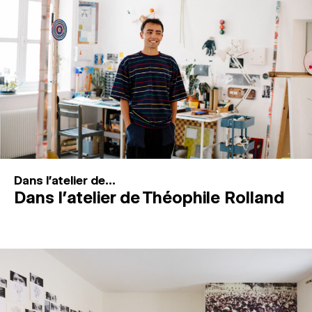
MAGAZINE
ESPACES DE PRATIQUE ARTISTIQUE
↓
Recherche
Connexion
↓
Dans l'atelier de...
Dans l’atelier de Théophile Rolland