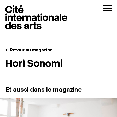
Skip to content
Togg
APPELS À CANDIDATURES
← Retour au magazine
LA CITÉ
↓
Hori Sonomi
RÉSIDENCES
↓
ATELIERS OUVERTS
Et aussi dans le magazine
PROGRAMMATION