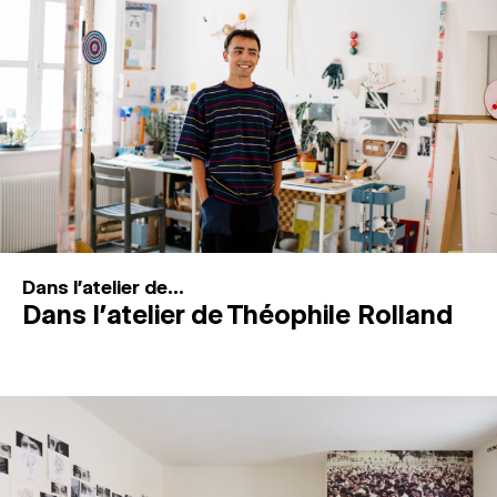
MAGAZINE
ESPACES DE PRATIQUE ARTISTIQUE
↓
Recherche
Connexion
↓
Dans l'atelier de...
Dans l’atelier de Théophile Rolland