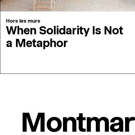
Hors les murs
When Solidarity Is Not
a Metaphor
Montmar