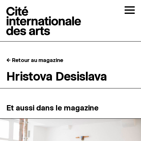
Skip to content
Togg
APPELS À CANDIDATURES
← Retour au magazine
LA CITÉ
↓
Hristova Desislava
RÉSIDENCES
↓
ATELIERS OUVERTS
Et aussi dans le magazine
PROGRAMMATION