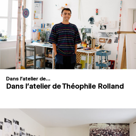
MAGAZINE
ESPACES DE PRATIQUE ARTISTIQUE
↓
Recherche
Connexion
↓
Dans l'atelier de...
Dans l’atelier de Théophile Rolland