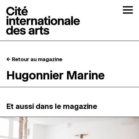
Skip to content
Togg
APPELS À CANDIDATURES
← Retour au magazine
LA CITÉ
↓
Hugonnier Marine
RÉSIDENCES
↓
ATELIERS OUVERTS
Et aussi dans le magazine
PROGRAMMATION