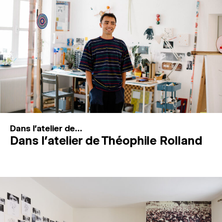
MAGAZINE
ESPACES DE PRATIQUE ARTISTIQUE
↓
Recherche
Connexion
↓
Dans l'atelier de...
Dans l’atelier de Théophile Rolland