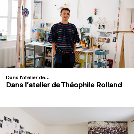
MAGAZINE
ESPACES DE PRATIQUE ARTISTIQUE
↓
Recherche
Connexion
↓
Dans l'atelier de...
Dans l’atelier de Théophile Rolland