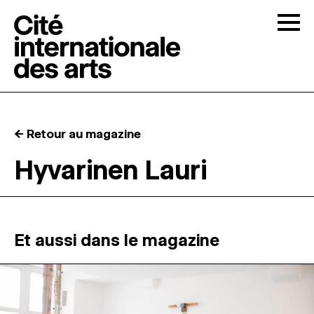
Skip to content
Togg
APPELS À CANDIDATURES
← Retour au magazine
LA CITÉ
↓
Hyvarinen Lauri
RÉSIDENCES
↓
ATELIERS OUVERTS
Et aussi dans le magazine
PROGRAMMATION