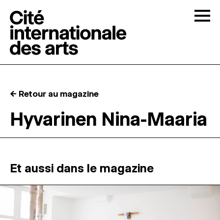
Skip to content
Togg
APPELS À CANDIDATURES
← Retour au magazine
LA CITÉ
↓
Hyvarinen Nina-Maaria
RÉSIDENCES
↓
ATELIERS OUVERTS
Et aussi dans le magazine
PROGRAMMATION