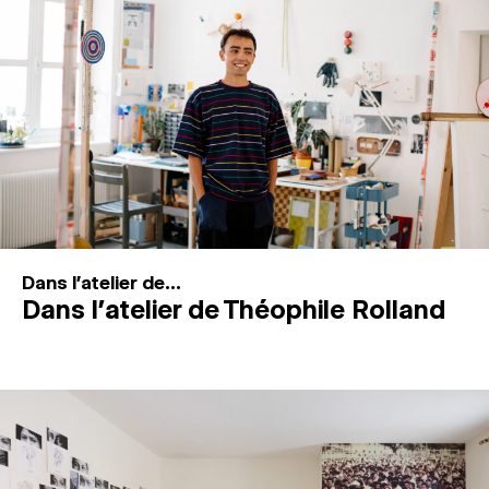
MAGAZINE
ESPACES DE PRATIQUE ARTISTIQUE
↓
Recherche
Connexion
↓
Dans l'atelier de...
Dans l’atelier de Théophile Rolland