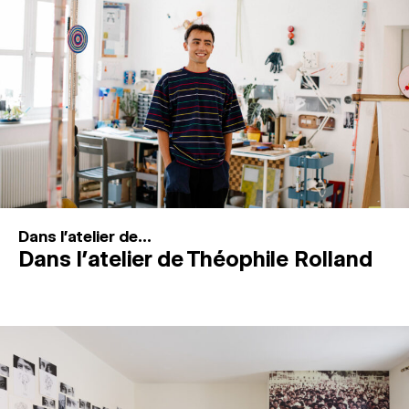
MAGAZINE
ESPACES DE PRATIQUE ARTISTIQUE
↓
Recherche
Connexion
↓
Dans l'atelier de...
Dans l’atelier de Théophile Rolland