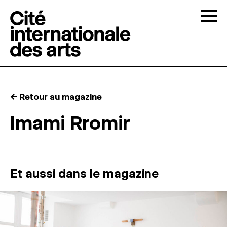
Skip to content
Togg
APPELS À CANDIDATURES
← Retour au magazine
LA CITÉ
↓
Imami Rromir
RÉSIDENCES
↓
ATELIERS OUVERTS
Et aussi dans le magazine
PROGRAMMATION