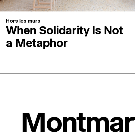
Hors les murs
When Solidarity Is Not
a Metaphor
Montmar