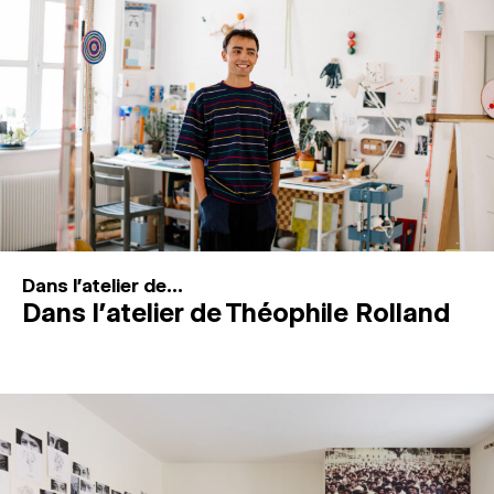
MAGAZINE
ESPACES DE PRATIQUE ARTISTIQUE
↓
Recherche
Connexion
↓
Dans l'atelier de...
Dans l’atelier de Théophile Rolland