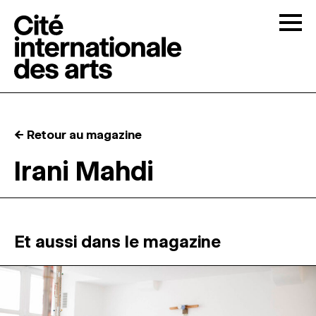
Skip to content
Togg
APPELS À CANDIDATURES
← Retour au magazine
LA CITÉ
↓
Irani Mahdi
RÉSIDENCES
↓
ATELIERS OUVERTS
Et aussi dans le magazine
PROGRAMMATION