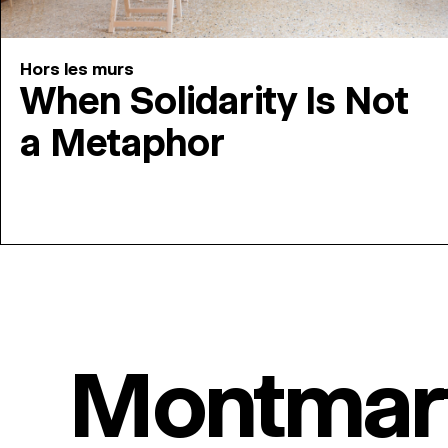
Hors les murs
When Solidarity Is Not
a Metaphor
Montmar