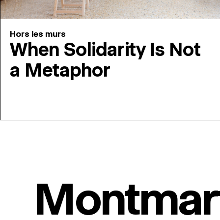
Hors les murs
When Solidarity Is Not
a Metaphor
Montmar