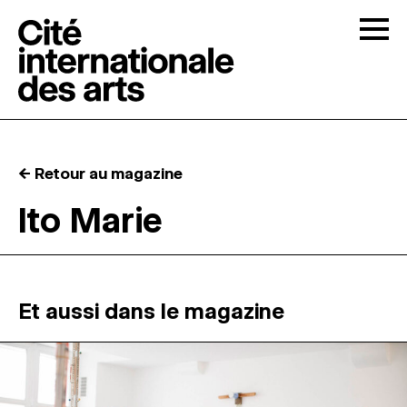
Skip to content
Togg
APPELS À CANDIDATURES
← Retour au magazine
LA CITÉ
↓
Ito Marie
RÉSIDENCES
↓
ATELIERS OUVERTS
Et aussi dans le magazine
PROGRAMMATION