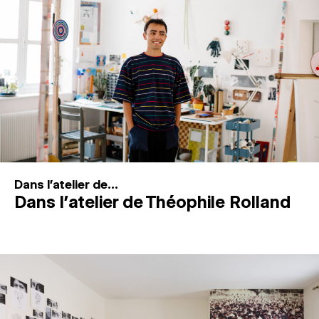
MAGAZINE
ESPACES DE PRATIQUE ARTISTIQUE
↓
Recherche
Connexion
↓
Dans l'atelier de...
Dans l’atelier de Théophile Rolland